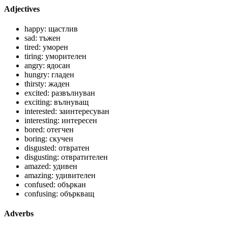
Adjectives
happy: щастлив
sad: тъжен
tired: уморен
tiring: уморителен
angry: ядосан
hungry: гладен
thirsty: жаден
excited: развълнуван
exciting: вълнуващ
interested: заинтересуван
interesting: интересен
bored: отегчен
boring: скучен
disgusted: отвратен
disgusting: отвратителен
amazed: удивен
amazing: удивителен
confused: объркан
confusing: объркващ
Adverbs