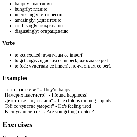
happily: щастливо
hungrily: гладно
interestingly: интересно
amazingly: удивително
confusingly: объркващо
disgustingly: отвращаващо
Verbs
to get excited: вълнувам се
imperf.
to get angry: ядосвам се
imperf.
, ядосам се
perf.
to feel: чувствам се
imperf.
, почувствам се
perf.
Examples
"Те са щастливи" - They're happy
"Намерих щастието!" - I found happiness!
"Детето тича щастливо" - The child is running happily
"Той се чувства уморен" - He's feeling tired
"Вълнуваш ли се?" - Are you getting excited?
Exercises