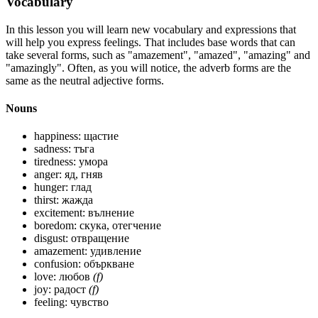
Vocabulary
In this lesson you will learn new vocabulary and expressions that
will help you express feelings. That includes base words that can
take several forms, such as "amazement", "amazed", "amazing" and
"amazingly". Often, as you will notice, the adverb forms are the
same as the neutral adjective forms.
Nouns
happiness: щастие
sadness: тъга
tiredness: умора
anger: яд, гняв
hunger: глад
thirst: жажда
excitement: вълнение
boredom: скука, отегчение
disgust: отвращение
amazement: удивление
confusion: объркване
love: любов
(f)
joy: радост
(f)
feeling: чувство